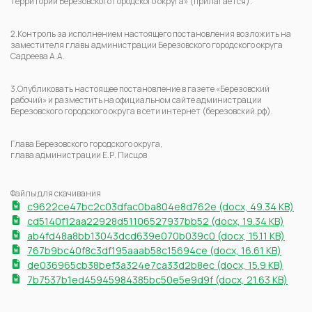
территории Березовского городского округа» (прилагается).
2.Контроль за исполнением настоящего постановления возложить на
заместителя главы администрации Березовского городского округа
Садреева А.А.
3.Опубликовать настоящее постановление в газете «Березовский
рабочий» и разместить на официальном сайте администрации
Березовского городского округа в сети интернет (березовский.рф).
Глава Березовского городского округа,
глава администрации Е.Р. Писцов
Файлы для скачивания
c9622ce47bc2c03dfac0ba804e8d762e (docx, 49.34 KB)
cd5140f12aa22928d51106527937bb52 (docx, 19.34 KB)
ab4fd48a8bb13043dcd639e070b039c0 (docx, 15.11 KB)
767b9bc40f8c3df195aaab58c15694ce (docx, 16.61 KB)
de036965cb38bef3a324e7ca33d2b8ec (docx, 15.9 KB)
7b7537b1ed45945984385bc50e5e9d9f (docx, 21.63 KB)