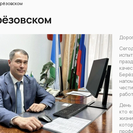
ерёзовском
рёзовском
Дорог
Сего
испыт
празд
качес
Берё
напо
чести
работ
День 
кто е
жизн
котор
профе