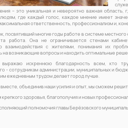
служ
ения – это уникальная и невероятно важная область,
 людям, где каждый голос, каждое мнение имеет значе
максимальная ответственность, профессионализм и, коне
ек, посвятивший многие годы работе в системе местного
эта работа. Она не ограничивается стенами кабине
го взаимодействия с жителями, понимания их пробл
ь на возникающие вопросы и находить оптимальные реше
 выражаю искреннюю благодарность всем, кто тру
го - сотрудникам администрации, муниципальных и бюдж
оим ежедневным трудом делает город лучше.
 вместе, объединив наши усилия и опыт, мы сможем реши
 крепкого здоровья, благополучия и новых профессионал
сполняющий полномочия главы Берёзовского муниципаль