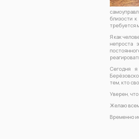
самоуправл
близости к
требуется 
Я как челов
непроста 
постоянно
реагироват
Сегодня я
Берёзовско
тем, кто св
Уверен, что
Желаю всем
Временно и