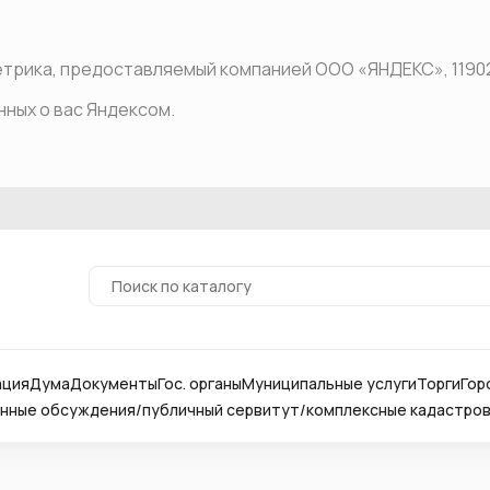
рика, предоставляемый компанией ООО «ЯНДЕКС», 119021, Р
нных о вас Яндексом.
ация
Дума
Документы
Гос. органы
Муниципальные услуги
Торги
Гор
ные обсуждения/публичный сервитут/комплексные кадастро