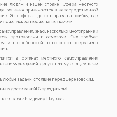
ение людям и нашей стране. Сфера местного
 где решения принимаются в непосредственной
ние. Это сфера, где нет права на ошибку, где
чно же, искреннее желание помочь.
 самоуправления, знаю, насколько многогранна и
тов, протоколами и отчетами. Она требует
ем и потребностей, готовности оперативно
ния.
дится в органах местного самоуправления
етных учреждений, депутатскому корпусу, всем
ть любые задачи, стоящие перед Берëзовским.
ьных достижений! С праздником!
ного округа Владимир Шауракс