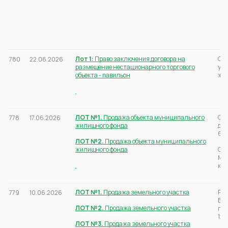
Лот 1:
Право заключения договора на
Све
780
22.06.2026
размещение нестационарного торгового
ул.
объекта - павильон
ж/д
ЛОТ №1.
Продажа объекта муниципального
Све
778
17.06.2026
жилищного фонда
д.
66:
ЛОТ №2.
Продажа объекта муниципального
жилищного фонда
Све
Мон
кад
ЛОТ №1.
Продажа земельного участка
Рос
779
10.06.2026
Бер
ЛОТ №2.
Продажа земельного участка
п.О
12а
ЛОТ №3.
Продажа земельного участка