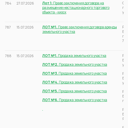
Лот 1:
Право заключения договора на
Све
784
27.07.2026
размещение нестационарного торгового
п.К
объекта - киоск
ул.
ЛОТ №1.
Право заключения договора аренды
Рос
787
15.07.2026
земельного участка
Бер
п.М
7
ЛОТ №1.
Продажа земельного участка
Рос
788
15.07.2026
Бер
ЛОТ №2.
Продажа земельного участка
ул.
ЛОТ №3.
Продажа земельного участка
Рос
Бер
ЛОТ №4.
Продажа земельного участка
ул.
ЛОТ №5.
Продажа земельного участка
Рос
Бер
ЛОТ №6.
Продажа земельного участка
пер
Рос
Бер
Яго
Рос