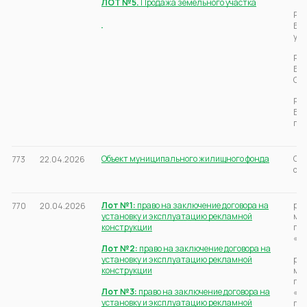
ЛОТ №5.
Продажа земельного участка
Рос
Бер
ул.
Рос
Бер
Сов
Рос
Бер
пер
Объект муниципального жилищного фонда
Све
773
22.04.2026
отд
Лот №1:
право на заключение договора на
рас
770
20.04.2026
установку и эксплуатацию рекламной
мун
конструкции
г.Б
«Бо
Лот №2:
право на заключение договора на
установку и эксплуатацию рекламной
рас
конструкции
мун
г.Б
Лот №3:
право на заключение договора на
«Ма
установку и эксплуатацию рекламной
г.Б