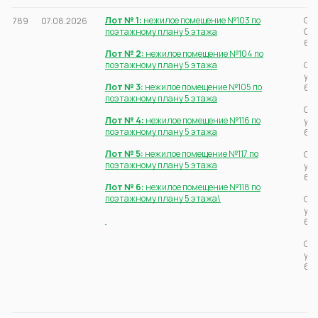
Лот № 1:
нежилое помещение №103 по
Све
789
07.08.2026
поэтажному плану 5 этажа
Стр
66:
Лот № 2:
нежилое помещение №104 по
поэтажному плану 5 этажа
Све
ул.
Лот № 3:
нежилое помещение №105 по
66:
поэтажному плану 5 этажа
Све
Лот № 4:
нежилое помещение №116 по
ул.
поэтажному плану 5 этажа
66:
Лот № 5:
нежилое помещение №117 по
Све
поэтажному плану 5 этажа
ул.
66:
Лот № 6:
нежилое помещение №118 по
поэтажному плану 5 этажа\
Све
ул.
66:
Све
ул.
66: