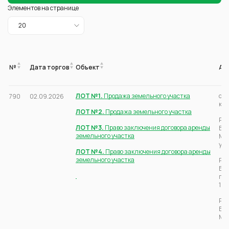
Элементов на странице
№
Дата торгов
Объект
Ад
ЛОТ №1.
Продажа земельного участка
обл
790
02.09.2026
кол
ЛОТ №2.
Продажа земельного участка
Рос
ЛОТ №3.
Право заключения договора аренды
Бер
земельного участка
Мон
уча
ЛОТ №4.
Право заключения договора аренды
земельного участка
Рос
Бер
п.М
18
Рос
Бер
Мон