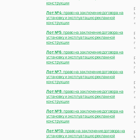
конструкции
рас
Лот №4:
право на заключение договора на
мун
установку и эксплуатацию рекламной
г.Б
конструкции
«Ки
Лот №5:
право на заключение договора на
рас
установку и эксплуатацию рекламной
мун
конструкции
г.Б
«Ки
Лот №6:
право на заключение договора на
установку и эксплуатацию рекламной
рас
конструкции
мун
г.Б
Лот №7:
право на заключение договора на
№1
установку и эксплуатацию рекламной
конструкции
рас
мун
Лот №8:
право на заключение договора на
г.Б
установку и эксплуатацию рекламной
«Ш
конструкции
рас
Лот №9:
право на заключение договора на
мун
установку и эксплуатацию рекламной
г.Б
конструкции
«Ма
Лот №10:
право на заключение договора на
рас
установку и эксплуатацию рекламной
мун