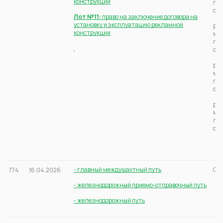
конструкции
г.Б
ост
Лот №11:
право на заключение договора на
установку и эксплуатацию рекламной
рас
конструкции
мун
г.Б
ост
рас
мун
г.Б
ос
рас
мун
г.Б
ос
- главный междушахтный путь
Све
774
16.04.2026
- железнодорожный приемо-отправочный путь
- железнодорожный путь