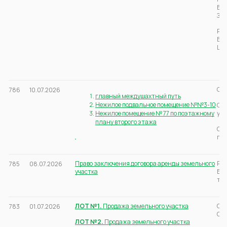
Бер
Зап
Рос
Бер
Цен
Све
786
10.07.2026
главный междушахтный путь
Нежилое подвальное помещение №№3-10
Св
Нежилое помещение № 77 по поэтажному
ул.
плану второго этажа
Св
пос
Право заключения договора аренды земельного
Рос
785
08.07.2026
участка
Бер
тер
ЛОТ №1.
Продажа земельного участка
Све
783
01.07.2026
Окт
ЛОТ №2.
Продажа земельного участка