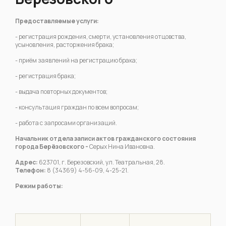
Предоставляемые услуги:
- регистрация рождения, смерти, установления отцовства,
усыновления, расторжения брака;
- приём заявлений на регистрацию брака;
- регистрация брака;
- выдача повторных документов;
- консультация граждан по всем вопросам;
- работа с запросами организаций.
Начальник отдела записи актов гражданского состояния
города Берёзовского -
Серых Нина Ивановна.
Адрес:
623701, г. Березовский, ул. Театральная, 28.
Телефон:
8 (34369) 4-56-09, 4-25-21.
Режим работы: