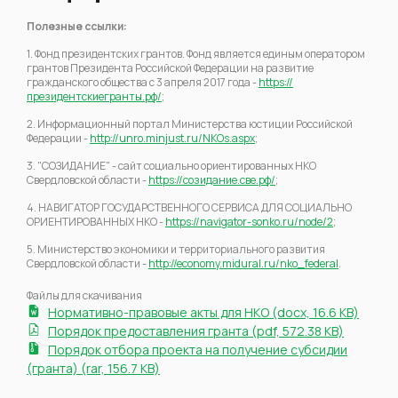
Полезные ссылки:
1. Фонд президентских грантов. Фонд является единым оператором
грантов Президента Российской Федерации на развитие
гражданского общества с 3 апреля 2017 года -
https://
президентскиегранты.рф/
;
2. Информационный портал Министерства юстиции Российской
Федерации -
http://unro.minjust.ru/NKOs.aspx
;
3. "СОЗИДАНИЕ" - сайт социально ориентированных НКО
Свердловской области -
https://созидание.све.рф/
;
4. НАВИГАТОР ГОСУДАРСТВЕННОГО СЕРВИСА ДЛЯ СОЦИАЛЬНО
ОРИЕНТИРОВАННЫХ НКО -
https://navigator-sonko.ru/node/2
;
5. Министерство экономики и территориального развития
Свердловской области -
http://economy.midural.ru/nko_federal
.
Файлы для скачивания
Нормативно-правовые акты для НКО (docx, 16.6 KB)
Порядок предоставления гранта (pdf, 572.38 KB)
Порядок отбора проекта на получение субсидии
(гранта) (rar, 156.7 KB)