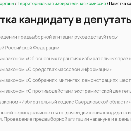
 органы
/
Территориальная избирательная комиссия
/
Памятка ка
тка кандидату в депутат
ведении предвыборной агитации руководствуйтесь:
ей Российской Федерации
м законом «Об основных гарантиях избирательных прав и
м законом «О средствах массовой информации»
м законом «О собраниях, митингах, демонстрациях, шест
м законом «О противодействии экстремистской деятел
законом «Избирательный кодекс Свердловской области»
нный период начинается со дня выдвижения кандидата и 
. Проведение предвыборной агитации накануне и в день 