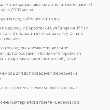
налах телерадиовещания и в печатных изданиях)
ода в 00.00 часов.
едения предвыборной агитации.
 адресу: г.Березовский, ул.Гагарина, 15/1) и
агается) предоставляются за плату. Оплата
го расчета.
го телевидения осуществляется по
дня до голосования. После чего городская
 в эфир с указанием конкретной даты и
чем за 2 дня до проведения жеребьевки
и.
 вместо него участвуют уполномоченные
ионных материалов в газете «Березовский