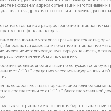
месте нахождения адреса организаций, изготовившей и з
указываются адреса изготовителя и заказчика данного ма
ается изготовление и распространение агитационных мат
бирательного фонда кандидата.
чатные агитационные материалы размещаются на информа
я). Запрещается размещать печатные агитационные матер
х, имеющих историческую, культурную ценность, а такж
на расстоянии менее 50 м от входа в них.
оведении предвыборной агитации не допускается злоупо
енных ст.4 ФЗ «О средствах массовой информации» и «О
ти».
ты, их доверенные лица в период избирательной кампан
тью в соответствии со ст.1 ФЗ «О благотворительной де
ях».
ориальная, окружные и участковые избирательные комис
оведения предвыборной агитации и принимают меры по у