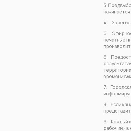
3. Предвыбо
начинается 
4. Зарегис
5. Эфирное 
печатные пл
производит
6. Предост
результатам
территориал
времени вых
7. Городск
информируе
8. Если кан
представит
9. Каждый 
рабочий» в 