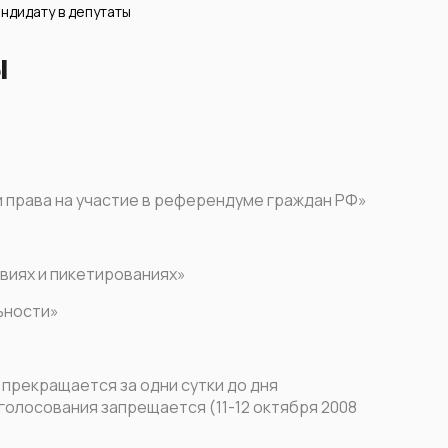
ндидату в депутаты
ы
 права на участие в референдуме граждан РФ»
виях и пикетированиях»
ьности»
прекращается за одни сутки до дня
голосования запрещается (11-12 октября 2008