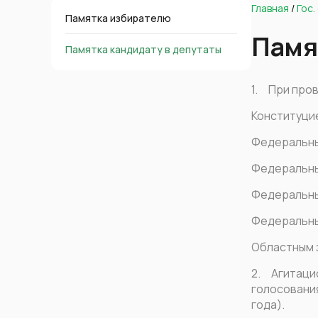
Главная
/
Гос.
Памятка избирателю
Памя
Памятка кандидату в депутаты
1. При про
Конституци
Федеральны
Федеральны
Федеральны
Федеральны
Областным 
2. Агитацио
голосования
года).