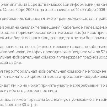
рная агитация в средствах массовой информации (на ка
с 14 сентября 2008 года и заканчивается 10 октября 2008 г
трированные кандидаты имеют равные условия для пров
время на каналах телевещания (кабельное телевидение по
ощади в периодических печатных изданиях (список прил
ся из избирательного фонда кандидата путем безналично
авление платного эфирного времени на канале кабельно
 жеребьевки, которая проводится не позднее чем за 32 
ьная избирательная комиссия утверждает график выхода
ода в эфир.
ая территориальная избирательная комиссия не позднее 
т кандидатов о времени и месте проведения жеребьевк
дидат лично не может принять участие в жеребьевке, то
ели либо его доверенное лицо.
кандидат имеет право на бесплатную публикацию агитац
количестве 30 строк.