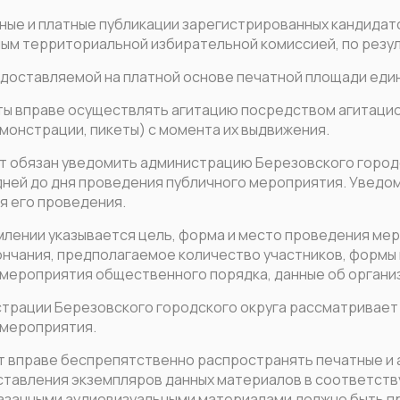
тные и платные публикации зарегистрированных кандидат
ым территориальной избирательной комиссией, по резу
едоставляемой на платной основе печатной площади един
аты вправе осуществлять агитацию посредством агитацио
монстрации, пикеты) с момента их выдвижения.
т обязан уведомить администрацию Березовского городск
дней до дня проведения публичного мероприятия. Уведо
ня его проведения.
млении указывается цель, форма и место проведения ме
кончания, предполагаемое количество участников, форм
 мероприятия общественного порядка, данные об органи
страции Березовского городского округа рассматривает
 мероприятия.
ат вправе беспрепятственно распространять печатные и
ставления экземпляров данных материалов в соответст
казанными аудиовизуальными материалами должно быть 