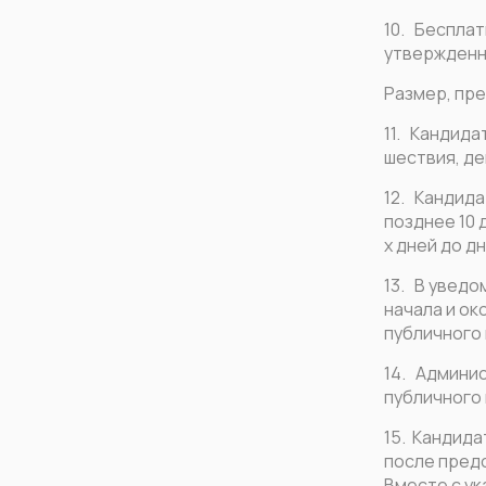
10. Беспла
утвержденн
Размер, пр
11. Кандид
шествия, де
12. Кандида
позднее 10 
х дней до д
13. В уведо
начала и о
публичного
14. Админи
публичного
15. Кандид
после пред
Вместе с у