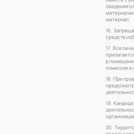
сведения о 
материалах 
материал.
16. Запрещ
средств из
17. Все пе
прилагаетс
в помещения
комиссии и 
18. При пр
предусмотр
деятельнос
19. Кандида
деятельнос
организаци
20. Террит
порядка пр