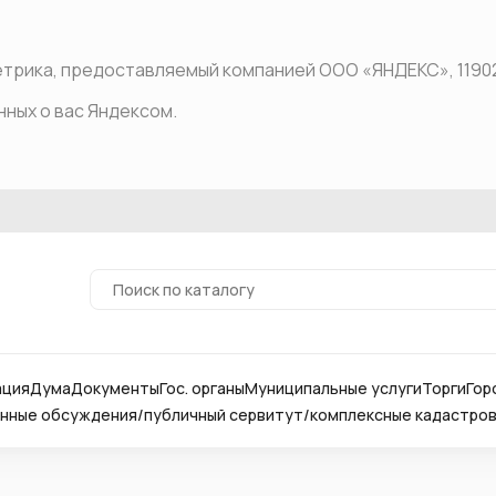
рика, предоставляемый компанией ООО «ЯНДЕКС», 119021, Р
нных о вас Яндексом.
ация
Дума
Документы
Гос. органы
Муниципальные услуги
Торги
Гор
ные обсуждения/публичный сервитут/комплексные кадастро