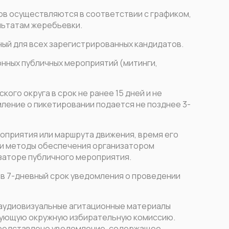
ов осуществляются в соответствии с графиком,
льтатам жеребьевки.
ый для всех зарегистрированных кандидатов.
нных публичных мероприятий (митинги,
ого округа в срок не ранее 15 дней и не
мление о пикетировании подается не позднее 3-
роприятия или маршрута движения, время его
ы и методы обеспечения организатором
заторе публичного мероприятия.
 в 7-дневный срок уведомления о проведении
 аудиовизуальные агитационные материалы
вующую окружную избирательную комиссию.
представлено уведомление, содержащее