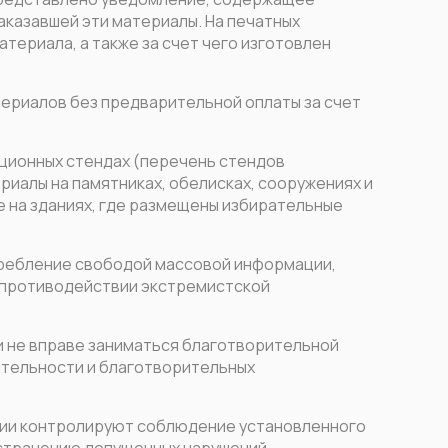
аказавшей эти материалы. На печатных
териала, а также за счет чего изготовлен
ериалов без предварительной оплаты за счет
ционных стендах (перечень стендов
иалы на памятниках, обелисках, сооружениях и
е на зданиях, где размещены избирательные
требление свободой массовой информации,
 противодействии экстремистской
ии не вправе заниматься благотворительной
ятельности и благотворительных
сии контролируют соблюдение установленного
странению допущенных нарушений.