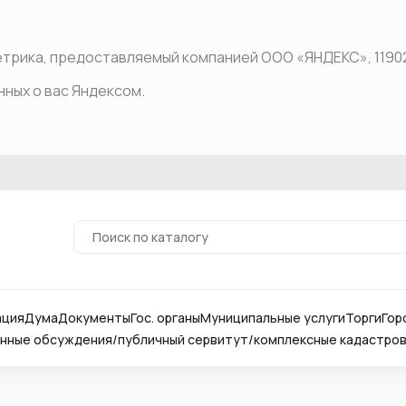
рика, предоставляемый компанией ООО «ЯНДЕКС», 119021, Р
нных о вас Яндексом.
ация
Дума
Документы
Гос. органы
Муниципальные услуги
Торги
Гор
ные обсуждения/публичный сервитут/комплексные кадастро