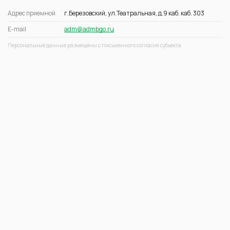
Адрес приемной
г.Березовский, ул.Театральная, д.9 каб. каб. 303
E-mail
adm@admbgo.ru
Персональные данные размещены с письменного согласия субьекта