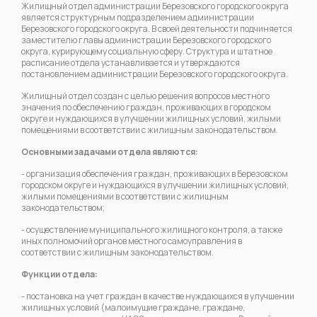
Жилищный отдел администрации Березовского городского округа
является структурным подразделением администрации
Березовского городского округа. В своей деятельности подчиняется
заместителю главы администрации Березовского городского
округа, курирующему социальную сферу. Структура и штатное
расписание отдела устанавливается и утверждаются
постановлением администрации Березовского городского округа.
Жилищный отдел создан с целью решения вопросов местного
значения по обеспечению граждан, проживающих в городском
округе и нуждающихся в улучшении жилищных условий, жилыми
помещениями в соответствии с жилищным законодательством.
Основными задачами отдела являются:
- организация обеспечения граждан, проживающих в Березовском
городском округе и нуждающихся в улучшении жилищных условий,
жилыми помещениями в соответствии с жилищным
законодательством;
- осуществление муниципального жилищного контроля, а также
иных полномочий органов местного самоуправления в
соответствии с жилищным законодательством.
Функции отдела:
- постановка на учет граждан в качестве нуждающихся в улучшении
жилищных условий (малоимущие граждане, граждане,