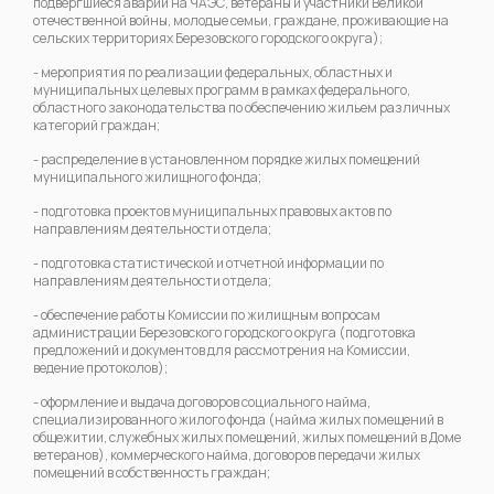
подвергшиеся аварии на ЧАЭС, ветераны и участники Великой
отечественной войны, молодые семьи, граждане, проживающие на
сельских территориях Березовского городского округа);
- мероприятия по реализации федеральных, областных и
муниципальных целевых программ в рамках федерального,
областного законодательства по обеспечению жильем различных
категорий граждан;
- распределение в установленном порядке жилых помещений
муниципального жилищного фонда;
- подготовка проектов муниципальных правовых актов по
направлениям деятельности отдела;
- подготовка статистической и отчетной информации по
направлениям деятельности отдела;
- обеспечение работы Комиссии по жилищным вопросам
администрации Березовского городского округа (подготовка
предложений и документов для рассмотрения на Комиссии,
ведение протоколов);
- оформление и выдача договоров социального найма,
специализированного жилого фонда (найма жилых помещений в
общежитии, служебных жилых помещений, жилых помещений в Доме
ветеранов), коммерческого найма, договоров передачи жилых
помещений в собственность граждан;