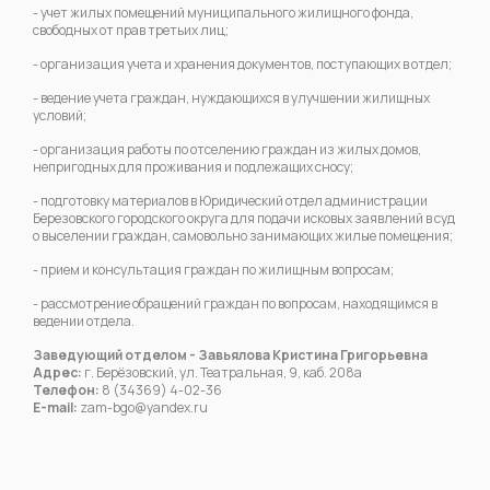
- учет жилых помещений муниципального жилищного фонда,
свободных от прав третьих лиц;
- организация учета и хранения документов, поступающих в отдел;
- ведение учета граждан, нуждающихся в улучшении жилищных
условий;
- организация работы по отселению граждан из жилых домов,
непригодных для проживания и подлежащих сносу;
- подготовку материалов в Юридический отдел администрации
Березовского городского округа для подачи исковых заявлений в суд
о выселении граждан, самовольно занимающих жилые помещения;
- прием и консультация граждан по жилищным вопросам;
- рассмотрение обращений граждан по вопросам, находящимся в
ведении отдела.
Заведующий отделом - Завьялова Кристина Григорьевна
Адрес:
г. Берёзовский, ул. Театральная, 9, каб. 208а
Телефон:
8 (34369) 4-02-36
E-mail:
zam-bgo@yandex.ru