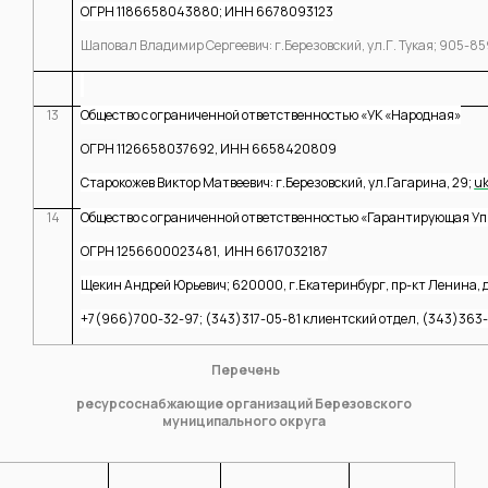
ОГРН 1186658043880; ИНН 6678093123
Шаповал Владимир Сергеевич: г.Березовский, ул.Г. Тукая; 905-859-
13
Общество с ограниченной ответственностью «УК «Народная»
ОГРН
1126658037692,
ИНН 6658420809
Старокожев Виктор Матвеевич: г.Березовский, ул.Гагарина, 29;
u
14
Общество с ограниченной ответственностью «Гарантирующая У
ОГРН 1256600023481, ИНН 6617032187
Щекин Андрей Юрьевич; 620000, г.Екатеринбург, пр-кт Ленина, д.
+7(966)700-32-97; (343)317-05-81 клиентский отдел, (343)363
Перечень
ресурсоснабжающие организаций Березовского
муниципального округа