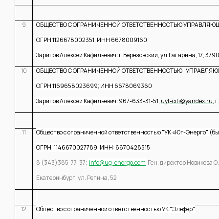
9
ОБЩЕСТВО С ОГРАНИЧЕННОЙ ОТВЕТСТВЕННОСТЬЮ УПРАВЛЯЮЩА
ОГРН 1126678002351; ИНН 6678009160
Зарипов Алексей Кафильевич: г.Березовский, ул.Гагарина, 17; 379
10
ОБЩЕСТВО С ОГРАНИЧЕННОЙ ОТВЕТСТВЕННОСТЬЮ "УПРАВЛЯЮ
ОГРН 1169658023699; ИНН 6678069360
Зарипов Алексей Кафильевич:
967-633-31-51;
uyt-citi@yandex.ru
; 
11
Общество с ограниченной ответственностью "УК «Юг-Энерго" (б
ОГРН: 1146670027789; ИНН: 6670428515
8 (343)385-77-37;
info@ug-energo.com
Ген. директор Новикова О
Екатеринбург, ул. Репина, 52
12
Общество с ограниченной ответственностью УК "Элефер"