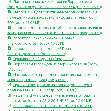
Постановление администрации Березовского
городского округа от 23.12.2021 № 1354 (pdf, 930.26 KB)
Информация для собственниковпользовательей
помещений в многоквартирных домах на территории
БГО (docx, 16.97 KB)
Реестр подконтрольных субъектов отдела жилищно
коммунального хозяйства на на 01.11.2018 (docx, 15.9 KB)
проект решение изменений Правил
благоустройства 1 (docx, 16.83 KB)
проект решение изменений Правил
благоустройства 2 (docx, 19.73 KB)
Правила 393 сбору ТБО (doc, 72 KB)
Переселение граждан из аварийного МЖФ (docx,
17.36 KB)
Информация о проведении капитального ремонта
многоквартирно дома (doc, 41.5 KB)
Проект Велодорожки на Тропе Здоровья срок
реализации 2018-2019 года (pdf, 1.81 MB)
Решение Думы о внесении изменений в Правила
благоустройства от 27.12.2018 №185 (pdf, 2.94 MB)
Распоряжение ОТ 09.09.2019 №339 О НАЧАЛЕ
ОТОПИТЕЛЬНОГО СЕЗОНА 2019-2020 (pdf, 1.11 MB)