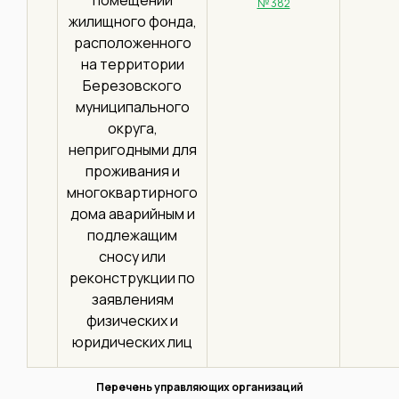
№ 382
жилищного фонда,
расположенного
на территории
Березовского
муниципального
округа,
непригодными для
проживания и
многоквартирного
дома аварийным и
подлежащим
сносу или
реконструкции по
заявлениям
физических и
юридических лиц
Перечень управляющих организаций