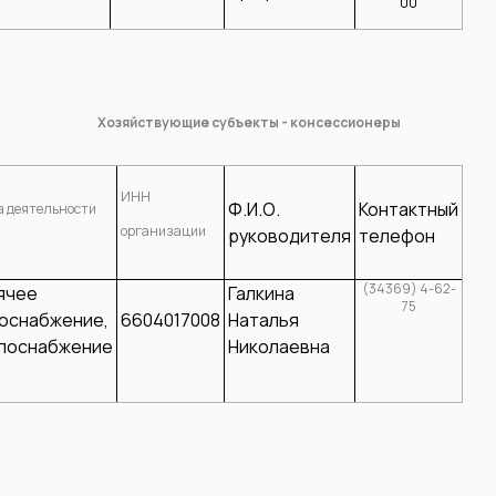
00
Хозяйствующие субъекты - консессионеры
ИНН
Ф.И.О.
Контактный
а деятельности
организации
руководителя
телефон
(34369) 4-62-
ячее
Галкина
75
оснабжение,
6604017008
Наталья
лоснабжение
Николаевна