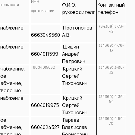
ИНН
Ф.И.О.
Контактный
ятельности
организации
руководителя
телефон
(34369) 3-73-
снабжение
Протопопов
42
6663043560
А.В.
(34369) 4-76-
снабжение
Шишин
13
6604011599
Андрей
Петрович
6604015032
(34369) 3-80-
набжение,
Крицкий
32
ное
Сергей
абжение,
Тихонович
тведение
(34369) 4-36-
снабжение
Крицкий
54
6604019975
Сергей
Тихонович
(34369) 4-59-
ное
Гараев
70
абжение,
6604024527
Владислав
тведение
Борисович