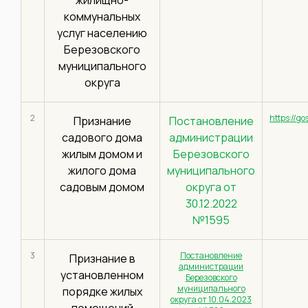
коммунальных
услуг населению
Березовского
муниципального
округа
2
https://g
Признание
Постановление
садового дома
администрации
жилым домом и
Березовского
жилого дома
муниципального
садовым домом
округа от
30.12.2022
№1595
3
Постановление
Признание в
администрации
установленном
Березовского
муниципального
порядке жилых
округа от 10.04.2023
помещений