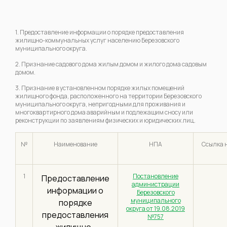
1. Предоставление информации о порядке предоставления
жилищно-коммунальных услуг населению Березовского
муниципального округа.
2. Признание садового дома жилым домом и жилого дома садовым
домом.
3. Признание в установленном порядке жилых помещений
жилищного фонда, расположенного на территории Березовского
муниципального округа, непригодными для проживания и
многоквартирного дома аварийным и подлежащим сносу или
реконструкции по заявлениям физических и юридических лиц.
№
Наименование
НПА
Ссылка н
1
Постановление
Предоставление
администрации
информации о
Березовского
муниципального
порядке
округа от 19.08.2019
предоставления
№757
жилищно-