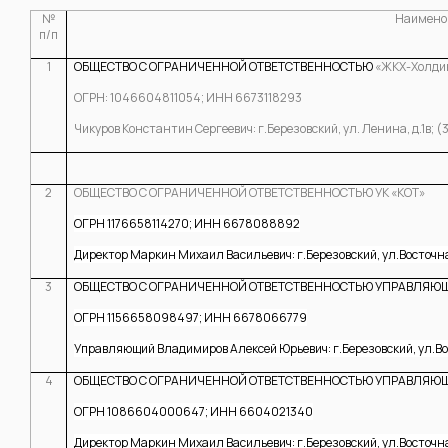
№
Наимено
п/п
1
ОБЩЕСТВО С ОГРАНИЧЕННОЙ ОТВЕТСТВЕННОСТЬЮ
«ЖКХ-Холди
ОГРН: 1046604811054; ИНН 6673118293
Чикуров Константин Сергеевич: г.Березовский, ул. Ленина, д.1в;
2
ОБЩЕСТВО С ОГРАНИЧЕННОЙ ОТВЕТСТВЕННОСТЬЮ УК «КОТ»
ОГРН 1176658114270; ИНН 6678088892
Директор Маркин Михаил Васильевич: г.Березовский, ул.Восточная
3
ОБЩЕСТВО С ОГРАНИЧЕННОЙ ОТВЕТСТВЕННОСТЬЮ УПРАВЛЯЮЩ
ОГРН 1156658098497; ИНН 6678066779
Управляющий Владимиров Алексей Юрьевич: г.Березовский, ул.Вос
4
ОБЩЕСТВО С ОГРАНИЧЕННОЙ ОТВЕТСТВЕННОСТЬЮ УПРАВЛЯЮ
ОГРН 1086604000647; ИНН 6604021340
Директор Маркин Михаил Васильевич: г.Березовский, ул.Восточная