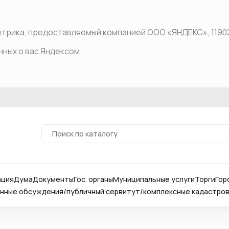
рика, предоставляемый компанией ООО «ЯНДЕКС», 119021, Р
нных о вас Яндексом.
ация
Дума
Документы
Гос. органы
Муниципальные услуги
Торги
Гор
ные обсуждения/публичный сервитут/комплексные кадастро