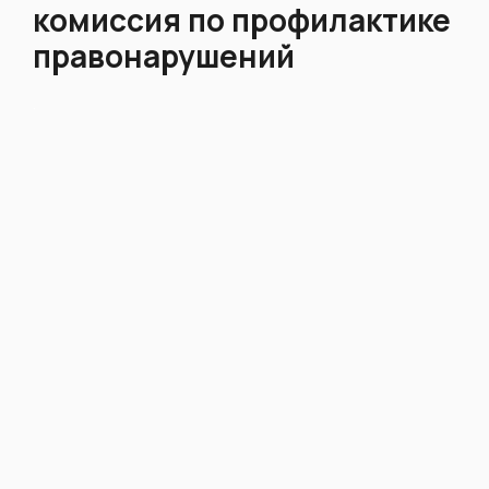
комиссия по профилактике
правонарушений
.