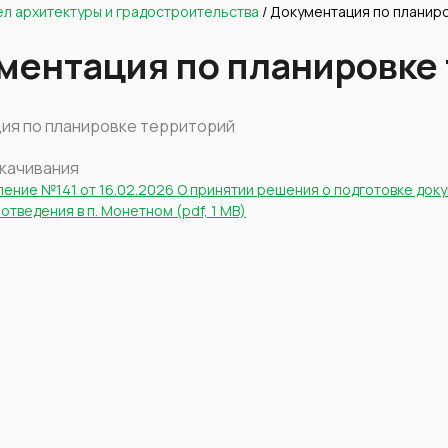
ел архитектуры и градостроительства
/
Документация по планир
ментация по планировке
ия по планировке территорий
скачивания
ение №141 от 16.02.2026 О принятии решения о подготовке док
отведения в п. Монетном (pdf, 1 MB)