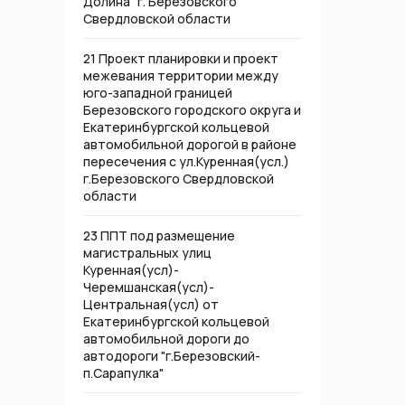
Долина" г. Березовского
Свердловской области
21 Проект планировки и проект
межевания территории между
юго-западной границей
Березовского городского округа и
Екатеринбургской кольцевой
автомобильной дорогой в районе
пересечения с ул.Куренная(усл.)
г.Березовского Свердловской
области
23 ППТ под размещение
магистральных улиц
Куренная(усл)-
Черемшанская(усл)-
Центральная(усл) от
Екатеринбургской кольцевой
автомобильной дороги до
автодороги "г.Березовский-
п.Сарапулка"