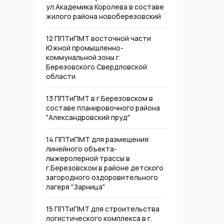
ул.Академика Королева в составе
жилого района новоберезовский
12 ППТиПМТ восточной части
Южной промышленно-
коммунальной зоны г.
Березовского Свердловской
области
13 ППТиПМТ в г.Березовском в
составе планировочного района
"Александровский пруд"
14 ППТиПМТ для размещения
линейного объекта-
лыжеролерной трассы в
г.Березовском в районе детского
загородного оздоровительного
лагеря "Зарница"
15 ППТиПМТ для строительства
логистического комплекса в г.