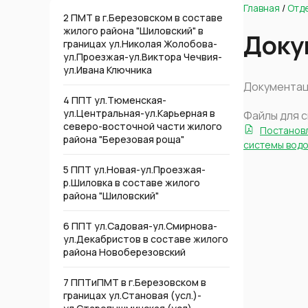
Главная
/
Отд
2 ПМТ в г.Березовском в составе
жилого района "Шиловский" в
Доку
границах ул.Николая Жолобова-
ул.Проезжая-ул.Виктора Чечвия-
ул.Ивана Ключника
Документац
4 ППТ ул.Тюменская-
ул.Центральная-ул.Карьерная в
Файлы для 
северо-восточной части жилого
Постановл
района "Березовая роща"
системы водо
5 ППТ ул.Новая-ул.Проезжая-
р.Шиловка в составе жилого
района "Шиловский"
6 ППТ ул.Садовая-ул.Смирнова-
ул.Декабристов в составе жилого
района Новоберезовский
7 ППТиПМТ в г.Березовском в
границах ул.Становая (усл.)-