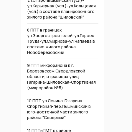
ул.Старопышминская (усл)-
ул.Карьерная (усл.)-ул.Кольцевая
(усл.) в составе планировочного
жилого района "Шиловский"
8 ППТ в границах
ул.Энергостроителей-ул.Героев
Труда-ул.Смирнова-ул.Чапаева в
составе жилого района
Новоберезовский
9 ППТ микрорайона в г.
Березовском Свердловской
области, в границах улиц
Гагарина-Шиловская-Спортивная
(микрорайон №5)
10 ППТ ул.Ленина-Гагарина-
Спортивная-пер.Пышминский в
юго-восточной части жилого
района "Северный"
11 ППТиПМТ в районе