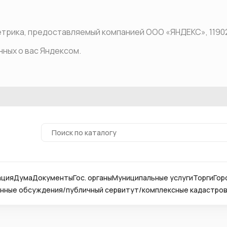
рика, предоставляемый компанией ООО «ЯНДЕКС», 119021, Р
нных о вас Яндексом.
ация
Дума
Документы
Гос. органы
Муниципальные услуги
Торги
Гор
ные обсуждения/публичный сервитут/комплексные кадастро