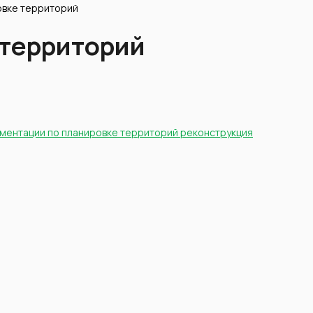
овке территорий
 территорий
ументации по планировке территорий реконструкция