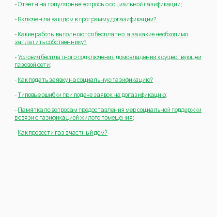
-
Ответы на популярные вопросы о социальной газификации
;
-
Включен ли ваш дом в программу догазификации?
-
Какие работы выполняются бесплатно, а за какие необходимо
заплатить собственнику?
-
Условия бесплатного подключения домовладений к существующей
газовой сети
;
-
Как подать заявку на социальную газификацию?
-
Типовые ошибки при подаче заявок на догазификацию
;
-
Памятка по вопросам предоставления мер социальной поддержки
в связи с газификацией жилого помещения
;
-
Как провести газ в частный дом?