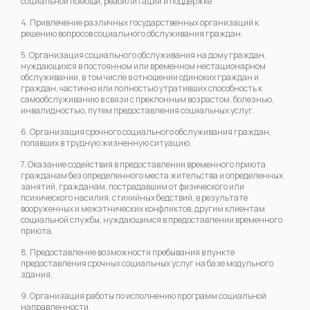
социальной помощи, реабилитации и поддержке.
4. Привлечение различных государственных организаций к
решению вопросов социального обслуживания граждан.
5. Организация социального обслуживания на дому граждан,
нуждающихся в постоянном или временном нестационарном
обслуживании, в том числе в отношении одиноких граждан и
граждан, частично или полностью утративших способность к
самообслуживанию в связи с преклонным возрастом, болезнью,
инвалидностью, путем предоставления социальных услуг.
6. Организация срочного социального обслуживания граждан,
попавших в трудную жизненную ситуацию.
7. Оказание содействия в предоставлении временного приюта
гражданам без определенного места жительства и определенных
занятий, гражданам, пострадавшим от физического или
психического насилия, стихийных бедствий, в результате
вооруженных и межэтнических конфликтов, другим клиентам
социальной службы, нуждающимся в предоставлении временного
приюта.
8. Предоставление возможности пребывания в пункте
предоставления срочных социальных услуг на базе модульного
здания.
9. Организация работы по исполнению программ социальной
направленности.