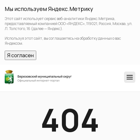
Мы используем Яндекс.Метрику
Этот сайт использует сервис веб-аналитики Яндекс.Метрика,
предоставляемый компанией ООО «ЯНДЕКС», 119021, Россия, Москва, ул.
Л. Толстого, 16 (далее — Яндекс).
Используя этот сайт, вы соглашаетесь на обработку данных о вас
Яндексом.
Я согласен
404