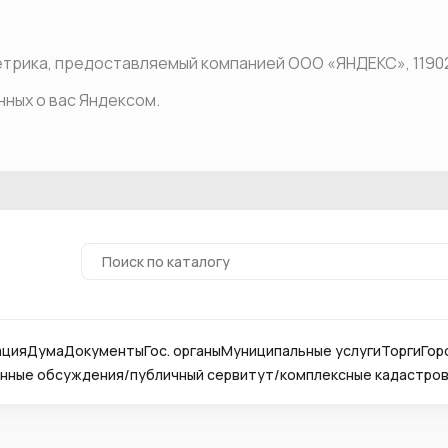
рика, предоставляемый компанией ООО «ЯНДЕКС», 119021, Р
нных о вас Яндексом.
ация
Дума
Документы
Гос. органы
Муниципальные услуги
Торги
Гор
ные обсуждения/публичный сервитут/комплексные кадастро