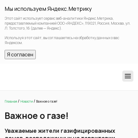
Мы используем Яндекс.Метрику
Этот сайт использует сервис веб-аналитики Яндекс.Метрика,
предоставляемый компанией ООО «ЯНДЕКС», 119021, Россия, Москва, ул.
Л. Толстого, 16 (далее — Яндекс).
Используя этот сайт, вы соглашаетесь на обработку данных о вас
Яндексом.
Я согласен
/
/
Главная
Новости
Важное о газе!
Важное о газе!
Уважаемые жители газифицированных
домов, расположенных на территории