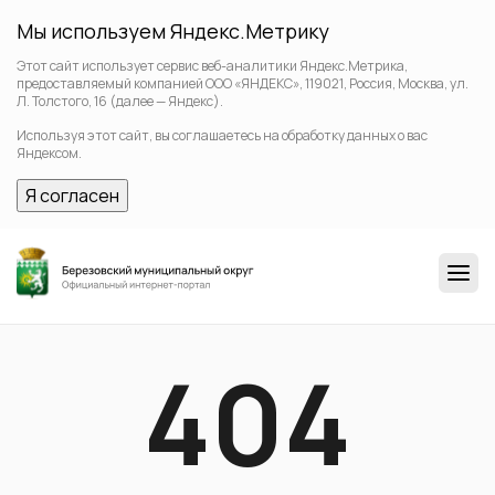
Мы используем Яндекс.Метрику
Этот сайт использует сервис веб-аналитики Яндекс.Метрика,
предоставляемый компанией ООО «ЯНДЕКС», 119021, Россия, Москва, ул.
Л. Толстого, 16 (далее — Яндекс).
Используя этот сайт, вы соглашаетесь на обработку данных о вас
Яндексом.
Я согласен
404